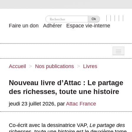
Ok
Faire un don
Adhérer
Espace vie-interne
Une
Accueil
>
Nos publications
>
Livres
Attac ?
Nouveau livre d’Attac : Le partage
Nos idées
des richesses, toute une histoire
Se mobiliser
jeudi 23 juillet 2026
,
par
Attac France
Publications
Agenda
Co-écrit avec la dessinatrice VAP,
Le partage des
richesses, toute une histoire
est le deuxième tome