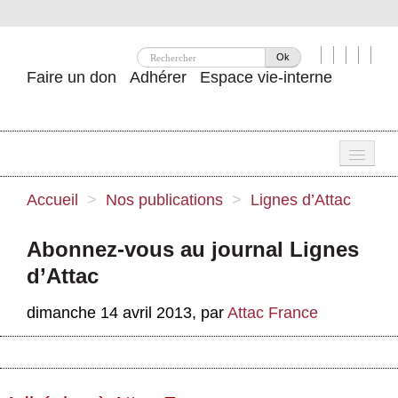
Ok
Faire un don
Adhérer
Espace vie-interne
Une
Accueil
>
Nos publications
>
Lignes d’Attac
Attac ?
Abonnez-vous au journal Lignes
Nos idées
d’Attac
Se mobiliser
dimanche 14 avril 2013
,
par
Attac France
Publications
Agenda