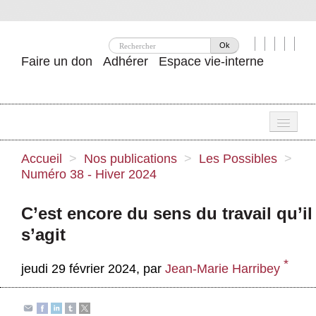
Ok
Faire un don
Adhérer
Espace vie-interne
Une
Accueil
>
Nos publications
>
Les Possibles
>
Numéro 38 - Hiver 2024
Attac ?
Nos idées
C’est encore du sens du travail qu’il
s’agit
Se mobiliser
*
Publications
jeudi 29 février 2024
,
par
Jean-Marie Harribey
Agenda