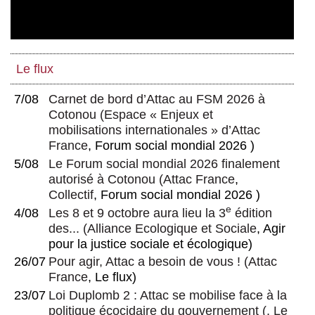
l’entreprise dans son territoire : Quel
agenda pour les organisations
syndicales ?
L’exception ibérique progressiste :
Le flux
quelles en sont les composantes ?
7/08
Carnet de bord d’Attac au FSM 2026 à
Cotonou
(
Espace « Enjeux et
mobilisations internationales » d’Attac
France
, Forum social mondial 2026 )
5/08
Le Forum social mondial 2026 finalement
autorisé à Cotonou
(
Attac France
,
Collectif
, Forum social mondial 2026 )
e
4/08
Les 8 et 9 octobre aura lieu la 3
édition
des...
(
Alliance Ecologique et Sociale
, Agir
pour la justice sociale et écologique)
26/07
Pour agir, Attac a besoin de vous !
(
Attac
France
, Le flux)
23/07
Loi Duplomb 2 : Attac se mobilise face à la
politique écocidaire du gouvernement
(, Le