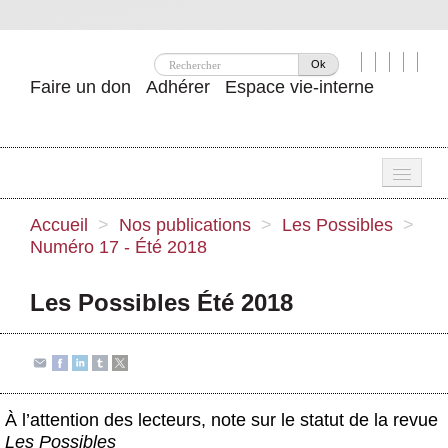
Ok
Faire un don
Adhérer
Espace vie-interne
Une
Accueil
>
Nos publications
>
Les Possibles
>
Numéro 17 - Été 2018
Attac ?
Nos idées
Les Possibles Été 2018
Se mobiliser
Publications
Agenda
À l’attention des lecteurs, note sur le statut de la revue
Les Possibles