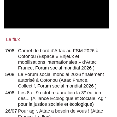
Le management à distance dans les
capitaliste et donc du profit : « Non, rien de
grandes organisations :
rien… »
De l’entreprise vers le commun
Dépasser toute propriété, un débat
repris par Benoît Borrits
La propriété : la dépasser ou la
Le flux
dépecer ?
7/08
Carnet de bord d’Attac au FSM 2026 à
Cotonou
(
Espace « Enjeux et
mobilisations internationales » d’Attac
France
, Forum social mondial 2026 )
5/08
Le Forum social mondial 2026 finalement
autorisé à Cotonou
(
Attac France
,
Collectif
, Forum social mondial 2026 )
e
4/08
Les 8 et 9 octobre aura lieu la 3
édition
des...
(
Alliance Ecologique et Sociale
, Agir
pour la justice sociale et écologique)
26/07
Pour agir, Attac a besoin de vous !
(
Attac
France
, Le flux)