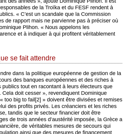
ant des années », ajoute Dominique Plihon. Il est
s responsables de la Troïka et du FESF rendent à
ublics. « C’est un scandale que la Commission
s de rapport mais ne parvienne pas à préciser où
 Dominique Plihon. « Nous appelons les
rence et à indiquer à qui profitent véritablement
ue se fait attendre
endre dans la politique européenne de gestion de la
cours des banques européennes et des riches à
s publics tout en racontant à leurs électeurs que
e. Cela doit cesser », revendiquent Dominique
too big to fail[2] » doivent être divisées et remises
elui des profits privés. Les créanciers et les riches
se, tandis que le secteur financier doit être
es de trois années d’austérité imposée, la Grèce a
 financière, de véritables mesures de secours qui
population ainsi que des mesures de financement