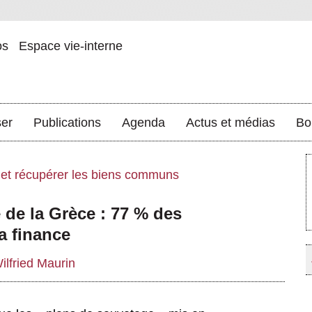
os
Espace vie-interne
ser
Publications
Agenda
Actus et médias
Bo
s et récupérer les biens communs
 de la Grèce : 77 % des
la finance
ilfried Maurin