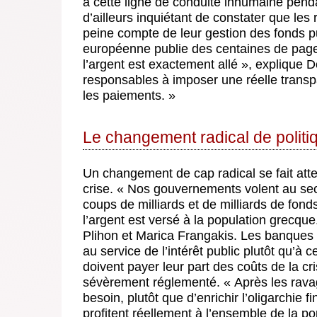
à cette ligne de conduite inhumaine pend
d’ailleurs inquiétant de constater que le
peine compte de leur gestion des fonds p
européenne publie des centaines de page
l’argent est exactement allé », explique
responsables à imposer une réelle transpa
les paiements. »
Le changement radical de politiq
Un changement de cap radical se fait att
crise. « Nos gouvernements volent au se
coups de milliards et de milliards de fond
l’argent est versé à la population grecqu
Plihon et Marica Frangakis. Les banques « 
au service de l’intérêt public plutôt qu’à c
doivent payer leur part des coûts de la cri
sévèrement réglementé. « Après les ravag
besoin, plutôt que d’enrichir l’oligarchie
profitent réellement à l’ensemble de la 