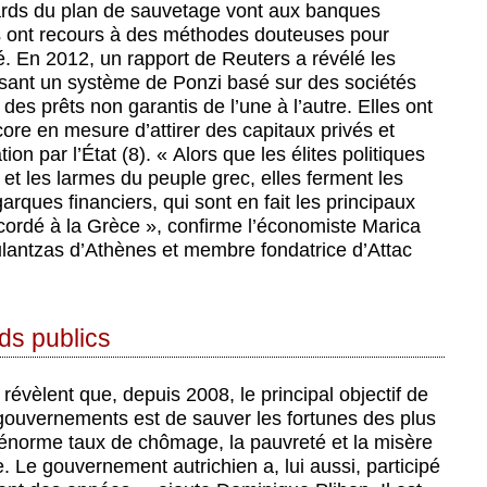
liards du plan de sauvetage vont aux banques
es ont recours à des méthodes douteuses pour
lité. En 2012, un rapport de Reuters a révélé les
isant un système de Ponzi basé sur des sociétés
es prêts non garantis de l’une à l’autre. Elles ont
ore en mesure d’attirer des capitaux privés et
ion par l’État (8). « Alors que les élites politiques
t les larmes du peuple grec, elles ferment les
arques financiers, qui sont en fait les principaux
cordé à la Grèce », confirme l’économiste Marica
ulantzas d’Athènes et membre fondatrice d’Attac
ds publics
 révèlent que, depuis 2008, le principal objectif de
s gouvernements est de sauver les fortunes des plus
n énorme taux de chômage, la pauvreté et la misère
. Le gouvernement autrichien a, lui aussi, participé