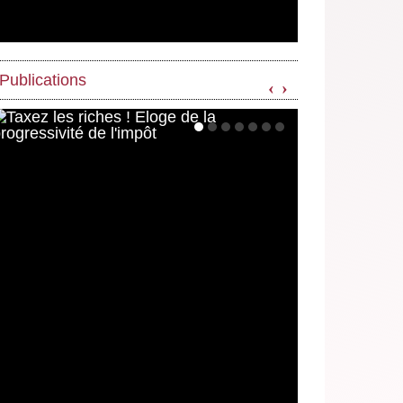
Publications
‹
›