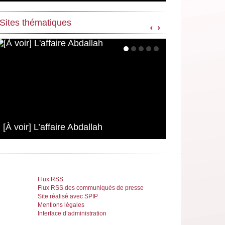
Sites thématiques
‹
›
[À voir] L’affaire Abdallah
Flux RSS
Flux RSS des communiqués de presse
Site réalisé avec SPIP
Mentions légales
Interface d’administration