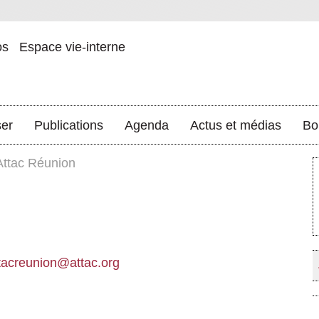
os
Espace vie-interne
ser
Publications
Agenda
Actus et médias
Bo
Attac Réunion
tacreunion@attac.org