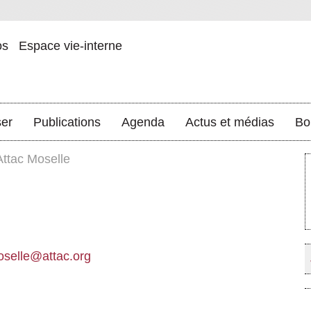
os
Espace vie-interne
ser
Publications
Agenda
Actus et médias
Bo
Attac Moselle
selle@attac.org