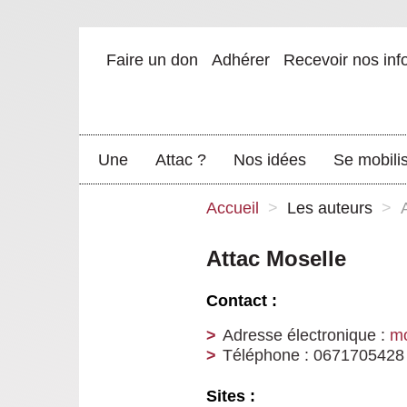
Faire un don
Adhérer
Recevoir nos inf
Une
Attac ?
Nos idées
Se mobili
Accueil
>
Les auteurs
>
Attac Moselle
Contact :
Adresse électronique :
mo
Téléphone : 0671705428
Sites :