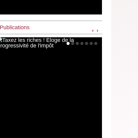
Publications
‹
›