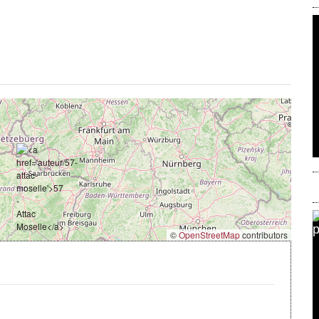
©
OpenStreetMap
contributors