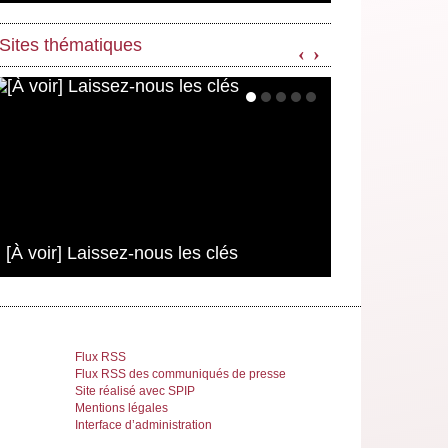
Sites thématiques
‹
›
[À voir] Laissez-nous les clés
Flux RSS
Flux RSS des communiqués de presse
Site réalisé avec SPIP
Mentions légales
Interface d’administration