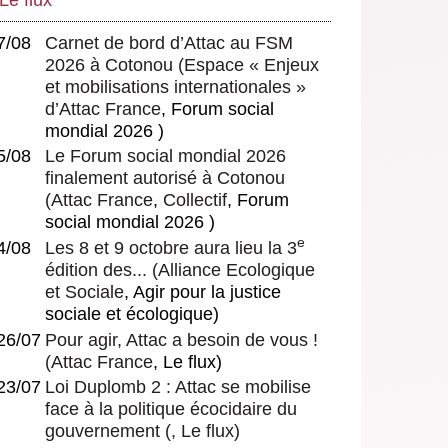
7/08
Carnet de bord d’Attac au FSM
2026 à Cotonou
(
Espace « Enjeux
et mobilisations internationales »
d’Attac France
, Forum social
mondial 2026 )
5/08
Le Forum social mondial 2026
finalement autorisé à Cotonou
(
Attac France
,
Collectif
, Forum
social mondial 2026 )
e
4/08
Les 8 et 9 octobre aura lieu la 3
édition des...
(
Alliance Ecologique
et Sociale
, Agir pour la justice
sociale et écologique)
26/07
Pour agir, Attac a besoin de vous !
(
Attac France
, Le flux)
23/07
Loi Duplomb 2 : Attac se mobilise
face à la politique écocidaire du
gouvernement
(, Le flux)