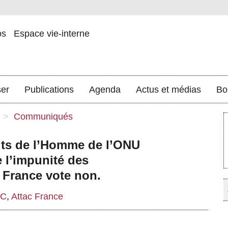
os
Espace vie-interne
ser
Publications
Agenda
Actus et médias
Bo
>
Communiqués
its de l’Homme de l’ONU
e l’impunité des
a France vote non.
EC
,
Attac France