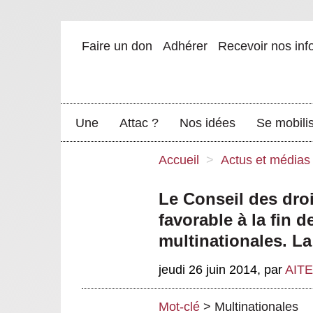
Faire un don
Adhérer
Recevoir nos inf
Une
Attac ?
Nos idées
Se mobili
Accueil
>
Actus et médias
Le Conseil des dro
favorable à la fin d
multinationales. L
jeudi 26 juin 2014
,
par
AIT
Mot-clé
>
Multinationales