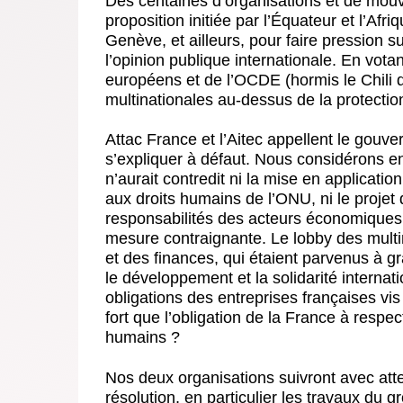
Des centaines d’organisations et de mou
proposition initiée par l’Équateur et l’Af
Genève, et ailleurs, pour faire pression 
l’opinion publique internationale. En votan
européens et de l’OCDE (hormis le Chili qu
multinationales au-dessus de la protectio
Attac France et l’Aitec appellent le gouve
s’expliquer à défaut. Nous considérons en 
n’aurait contredit ni la mise en applicatio
aux droits humains de l’ONU, ni le projet 
responsabilités des acteurs économiques 
mesure contraignante. Le lobby des multin
et des finances, qui étaient parvenus à gr
le développement et la solidarité internat
obligations des entreprises françaises vis à 
fort que l’obligation de la France à respe
humains ?
Nos deux organisations suivront avec atte
résolution, en particulier les travaux du 