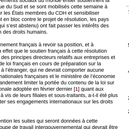
vements sociaux du monde entier soutiennent la
rique du Sud et se sont mobilisés cette semaine à
sur les États membres du CDH et sensibiliser
t en bloc contre le projet de résolution, les pays
i s’est abstenu) ont fait passer les intérêts des
n des droits humains.
rnement français à revoir sa position, et à
effet que le soutien français à cette résolution
n des principes directeurs relatifs aux entreprises et
de loi français en cours de préparation sur la
à l’étranger, qui ne devrait comporter aucune
ationales françaises et le ministère de l’économie
andement limiter la portée du contenu de la loi sur
ionale adoptée en février dernier
[
1
]
quant aux
vis de leurs filiales et sous-traitants, a-t-il été plus
cter ses engagements internationaux sur les droits
ntion les suites qui seront données à cette
groupe de travail intergouvernemental qui devrait être