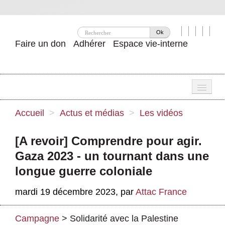
Ok
Faire un don
Adhérer
Espace vie-interne
Une
Accueil
>
Actus et médias
>
Les vidéos
Attac ?
[A revoir] Comprendre pour agir.
Nos idées
Gaza 2023 - un tournant dans une
Se mobiliser
longue guerre coloniale
Publications
mardi 19 décembre 2023
,
par
Attac France
Agenda
Campagne
>
Solidarité avec la Palestine