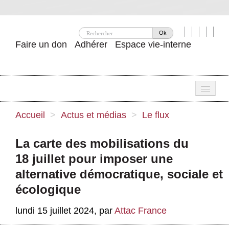
Ok
Faire un don
Adhérer
Espace vie-interne
Une
Accueil
>
Actus et médias
>
Le flux
Attac ?
La carte des mobilisations du
Nos idées
18 juillet pour imposer une
Se mobiliser
alternative démocratique, sociale et
écologique
Publications
lundi 15 juillet 2024
,
par
Attac France
Agenda